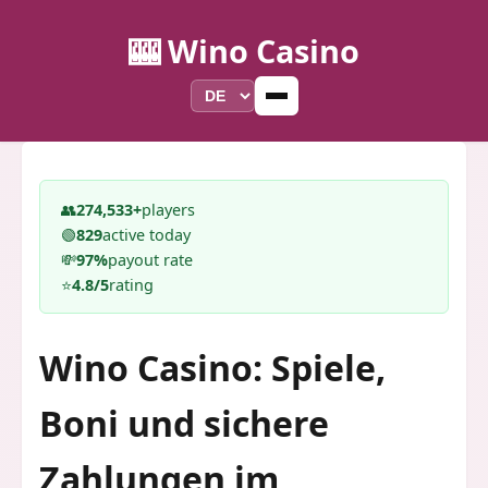
🎰 Wino Casino
👥
274,533+
players
🟢
829
active today
💸
97%
payout rate
⭐
4.8/5
rating
Wino Casino: Spiele,
Boni und sichere
Zahlungen im